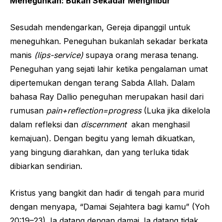
Meneguhkan: Bukan Sekadar Menghibur
Sesudah mendengarkan, Gereja dipanggil untuk
meneguhkan. Peneguhan bukanlah sekadar berkata
manis
(lips-service)
supaya orang merasa tenang.
Peneguhan yang sejati lahir ketika pengalaman umat
dipertemukan dengan terang Sabda Allah. Dalam
bahasa Ray Dallio peneguhan merupakan hasil dari
rumusan
pain+reflection=progress
(Luka jika dikelola
dalam refleksi dan
discernment
akan menghasil
kemajuan). Dengan begitu yang lemah dikuatkan,
yang bingung diarahkan, dan yang terluka tidak
dibiarkan sendirian.
Kristus yang bangkit dan hadir di tengah para murid
dengan menyapa, “Damai Sejahtera bagi kamu” (Yoh
20:19–23). Ia datang dengan damai. Ia datang tidak