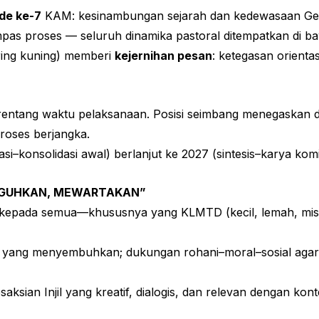
de ke-7
KAM: kesinambungan sejarah dan kedewasaan Gere
mpas proses — seluruh dinamika pastoral ditempatkan di 
ring kuning) memberi
kejernihan pesan
: ketegasan orientas
 rentang waktu pelaksanaan. Posisi seimbang menegaskan d
roses berjangka.
asi–konsolidasi awal) berlanjut ke 2027 (sintesis–karya ko
EGUHKAN, MEWARTAKAN”
kepada semua—khususnya yang KLMTD (kecil, lemah, miskin
ang menyembuhkan; dukungan rohani–moral–sosial agar
ksian Injil yang kreatif, dialogis, dan relevan dengan kont