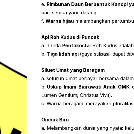
e.
Rimbunan Daun Berbentuk Kanopi y
bagi semua yang datang.
f.
Warna hijau
melambangkan pertumbuha
Api Roh Kudus di Puncak
a. Tanda
Pentakosta
: Roh Kudus adalah
b.
Tiga lidah api
(gaya stilisasi) dapat 
Siluet Umat yang Beragam
a. seluruh umat berlayar bersama dala
b.
Uskup-Imam-Biarawati-Anak–OMK–de
Lumen Gentium; Christus Vivit).
c. Warna beragam: merayakan pluralit
Ombak Biru
a. Melambangkan dunia yang nyata: keluar