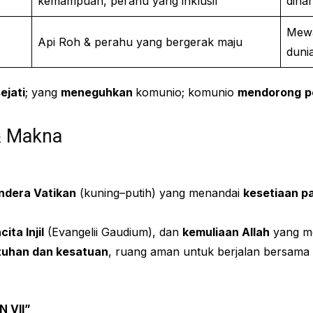
kemampuan, perahu yang inklusif
diha
Mewa
Api Roh & perahu yang bergerak maju
duni
ejati
; yang
meneguhkan
komunio; komunio
mendorong
p
& Makna
ndera Vatikan
(kuning–putih) yang menandai
kesetiaan p
ita Injil
(Evangelii Gaudium), dan
kemuliaan Allah
yang me
tuhan dan kesatuan
, ruang aman untuk berjalan bersama (
N VII”