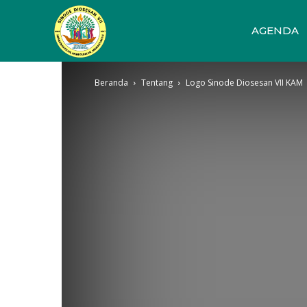
Sinode
AGENDA
Beranda
Tentang
Logo Sinode Diosesan VII KAM
Diosesan
VII
KAM