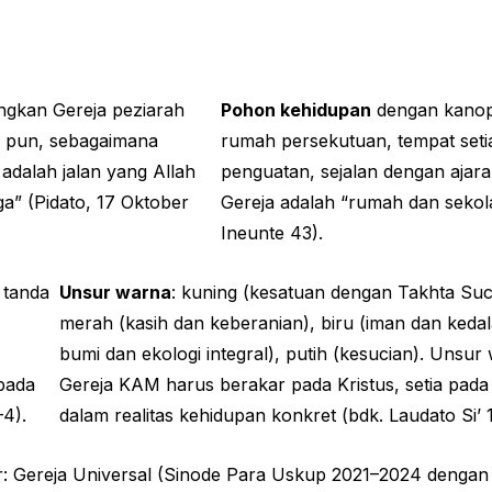
gkan Gereja peziarah
Pohon kehidupan
dengan kanop
pa pun, sebagaimana
rumah persekutuan, tempat se
 adalah jalan yang Allah
penguatan, sejalan dengan ajar
ga” (Pidato, 17 Oktober
Gereja adalah “rumah dan sekol
Ineunte 43).
 tanda
Unsur warna
: kuning (kesatuan dengan Takhta Suc
merah (kasih dan keberanian), biru (iman dan kedal
bumi dan ekologi integral), putih (kesucian). Uns
pada
Gereja KAM harus berakar pada Kristus, setia pada
–4).
dalam realitas kehidupan konkret (bdk. Laudato Si’ 
 Gereja Universal (Sinode Para Uskup 2021–2024 dengan 